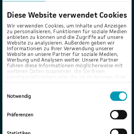
Diese Website verwendet Cookies
E-Mail-Adresse
*
Wir verwenden Cookies, um Inhalte und Anzeigen
zu personalisieren, Funktionen für soziale Medien
anbieten zu können und die Zugriffe auf unsere
Website zu analysieren. Außerdem geben wir
Informationen zu Ihrer Verwendung unserer
Telefonnummer
Website an unsere Partner für soziale Medien,
Werbung und Analysen weiter. Unsere Partner
führen diese Informationen möglicherweise mit
weiteren Daten zusammen, die Sie ihnen
bereitgestellt haben oder die sie im Rahmen Ihrer
Mehrwerte durch Erfahrungsaustausch:
Nutzung der Dienste gesammelt haben.
Dürfen wir Ihren Workshoptermin
Einwilligungsauswahl
weiteren Kunden über die AU-Website
Notwendig
anbieten?
Präferenzen
Ich habe die
Datenschutzerklärung
Statistiken