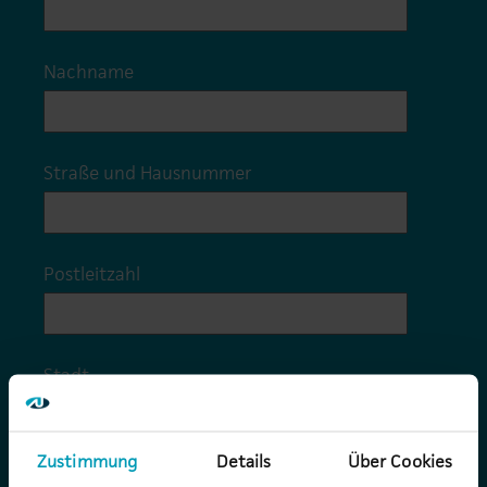
Nachname
*
Straße und Hausnummer
*
Postleitzahl
*
Stadt
*
Zustimmung
Details
Über Cookies
Firma
*