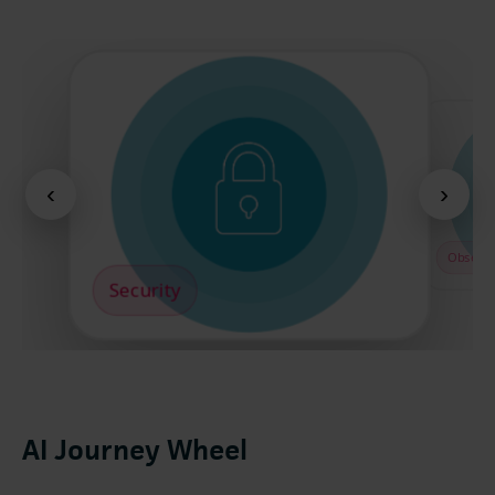
‹
›
Observa
Security
AI Journey Wheel