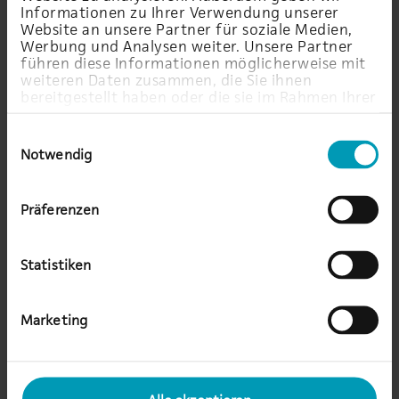
werden und AI‑Cluster zuverlässig
Informationen zu Ihrer Verwendung unserer
zusammenarbeiten.
Website an unsere Partner für soziale Medien,
Werbung und Analysen weiter. Unsere Partner
führen diese Informationen möglicherweise mit
weiteren Daten zusammen, die Sie ihnen
Mehr über diese Partnerschaft
bereitgestellt haben oder die sie im Rahmen Ihrer
Nutzung der Dienste gesammelt haben.
Einwilligungsauswahl
Notwendig
Unsere Auszeichnungen
Präferenzen
Statistiken
Marketing