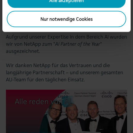
Alle akzeptieren
Nur notwendige Cookies
AU ist NetApp AI Partner of the Year!
Aufgrund unserer Expertise in dem Bereich AI wurden
wir von NetApp zum "
AI Partner of the Year
"
ausgezeichnet.
Wir danken NetApp für das Vertrauen und die
langjährige Partnerschaft – und unserem gesamten
AU-Team für den täglichen Einsatz.