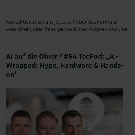
Sie möchten AI‑Workflows auf das nächste Level
die Umsetzung. Dabei richten wir uns nach den
heben, planen ein neues AI‑Projekt oder stehen
individuellen Anforderungen Ihres Unternehmens
vor technischen Herausforderungen? Dann sind
und sorgen für einen reibungslosen,
Kontaktieren Sie uns jederzeit über das Formular
wir für Sie da.
professionellen Projektablauf.
oder direkt über Ihren persönlichen Ansprechpartner.
AI auf die Ohren? #64 TecPod: „AI-
Wrapped: Hype, Hardware & Hands-
on“