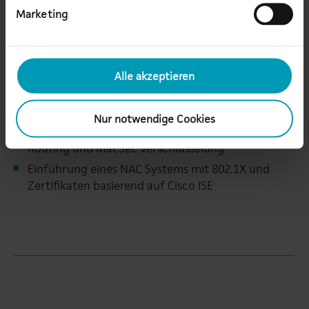
Marketing
Lösung
Alle akzeptieren
Campus Netzwerk mit Cisco Catalyst 9000 Series,
WLC 5520 und Datacenter Netzwerk mit Nexus
9000 Serie
Nur notwendige Cookies
Außenstellenanbindung über dynamisches
Routing und MacSec Verschlüsselung
Einführung eines NAC Systems mit 802.1X und
Zertifikaten basierend auf Cisco ISE