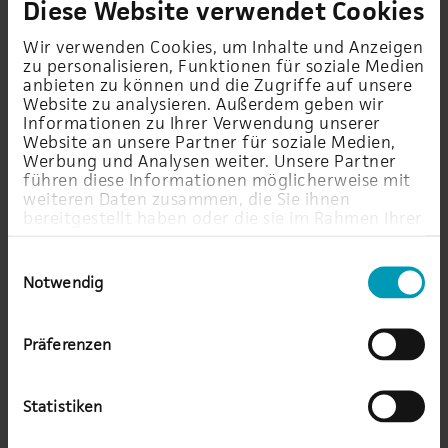
Diese Website verwendet Cookies
Wir verwenden Cookies, um Inhalte und Anzeigen
zu personalisieren, Funktionen für soziale Medien
anbieten zu können und die Zugriffe auf unsere
Die Digitalisierung ist auch bei Ihnen Thema?
Website zu analysieren. Außerdem geben wir
Schauen Sie sich gerne unsere
Lösungsseiten
an.
Informationen zu Ihrer Verwendung unserer
Website an unsere Partner für soziale Medien,
Bei jeder Lösung finden Sie den entsprechenden AU-
Werbung und Analysen weiter. Unsere Partner
Experten.
führen diese Informationen möglicherweise mit
weiteren Daten zusammen, die Sie ihnen
bereitgestellt haben oder die sie im Rahmen Ihrer
Herausforderung
Nutzung der Dienste gesammelt haben.
Einwilligungsauswahl
Anbindung von 30 Gebäuden im Stadtgebiet
Notwendig
Kompletter Herstellerwechsel
Einbindung stadtfremder Dienste
Präferenzen
Erhöhung der Sicherheit im Netzwerk
Zentrale WLAN Verwaltung
Statistiken