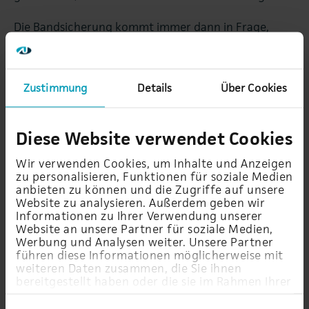
Die Bandsicherung kommt immer dann in Frage,
wenn Sie Daten über eine lange Zeit aufbewahren
müssen, ihr großes Speichervolumen und
verhältnismäßig geringe Kosten sprechen für diese
Zustimmung
Details
Über Cookies
Lösung. Ein wichtiger Vorteil ist auch die einfache
Auslagerung der Bänder an einen sicheren Ort.
Diese Website verwendet Cookies
Bei allen Vorteilen darf man nicht vergessen, dass
diese Backup-Methode sehr zeitintensiv und langsam
Wir verwenden Cookies, um Inhalte und Anzeigen
ist. Daher lohnt es sich, die Thematik mit den AU-
zu personalisieren, Funktionen für soziale Medien
anbieten zu können und die Zugriffe auf unsere
Experten zu diskutieren und alternative Methoden
Website zu analysieren. Außerdem geben wir
wie Backup to Disk oder Backup in der Cloud in
Informationen zu Ihrer Verwendung unserer
Betracht zu ziehen.
Website an unsere Partner für soziale Medien,
Werbung und Analysen weiter. Unsere Partner
führen diese Informationen möglicherweise mit
weiteren Daten zusammen, die Sie ihnen
bereitgestellt haben oder die sie im Rahmen Ihrer
Nutzung der Dienste gesammelt haben.