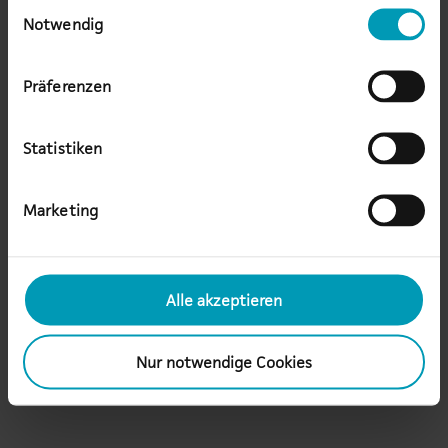
Einwilligungsauswahl
Notwendig
Präferenzen
Statistiken
Marketing
Alina Höppner
Product & Alliance Manager Backup
Alle akzeptieren
alina.hoeppner(at)au.de
Nur notwendige Cookies