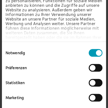
zu personalisieren, Funktionen für soziale Medien
anbieten zu können und die Zugriffe auf unsere
Wir beraten Sie gerne.
Website zu analysieren. Außerdem geben wir
Informationen zu Ihrer Verwendung unserer
Website an unsere Partner für soziale Medien,
Werbung und Analysen weiter. Unsere Partner
führen diese Informationen möglicherweise mit
weiteren Daten zusammen, die Sie ihnen
bereitgestellt haben oder die sie im Rahmen Ihrer
Nutzung der Dienste gesammelt haben.
Einwilligungsauswahl
Notwendig
Präferenzen
Statistiken
Adrian Jopp
Marketing
Product & Alliance Manager Storage