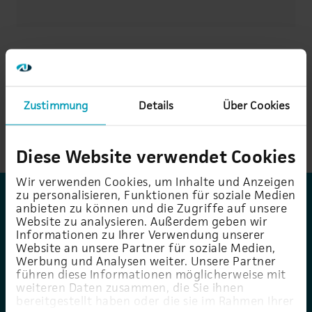
It's Workshop Time! Fragen Sie jetzt
einen unverbindlichen Termin für
Zustimmung
Details
Über Cookies
einen AU-ONTAP Security Workshop
bei Ihnen vor Ort an:
Diese Website verwendet Cookies
Wir verwenden Cookies, um Inhalte und Anzeigen
zu personalisieren, Funktionen für soziale Medien
anbieten zu können und die Zugriffe auf unsere
Vorname
*
Website zu analysieren. Außerdem geben wir
Informationen zu Ihrer Verwendung unserer
Website an unsere Partner für soziale Medien,
Werbung und Analysen weiter. Unsere Partner
führen diese Informationen möglicherweise mit
Nachname
*
weiteren Daten zusammen, die Sie ihnen
bereitgestellt haben oder die sie im Rahmen Ihrer