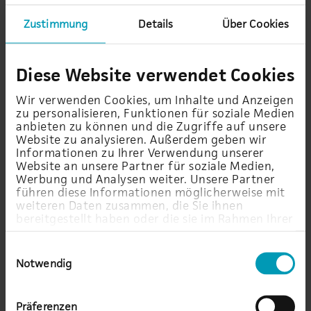
Verantwortlichen so lange gespeichert, wie die unter
Beachtung der gesetzlichen Aufbewahrungsfristen
Zustimmung
Details
Über Cookies
für die jeweilige Aufgabenerfüllung
(Auftragsabwicklung und Buchhaltung) erforderlich
ist.
Diese Website verwendet Cookies
Wir verwenden Cookies, um Inhalte und Anzeigen
zu personalisieren, Funktionen für soziale Medien
anbieten zu können und die Zugriffe auf unsere
Betroffenenrechte
Website zu analysieren. Außerdem geben wir
Informationen zu Ihrer Verwendung unserer
Website an unsere Partner für soziale Medien,
Nach der Datenschutz-Grundverordnung stehen
Werbung und Analysen weiter. Unsere Partner
Ihnen folgende Rechte zu:
führen diese Informationen möglicherweise mit
weiteren Daten zusammen, die Sie ihnen
bereitgestellt haben oder die sie im Rahmen Ihrer
Werden Ihre personenbezogenen Daten verarbeitet,
Nutzung der Dienste gesammelt haben.
so haben Sie das Recht Auskunft seitens des
Einwilligungsauswahl
Verantwortlichen über die zu Ihrer Person
Notwendig
gespeicherten Daten zu erhalten (Art. 15 DSGVO).
Sollten unrichtige personenbezogene Daten
Präferenzen