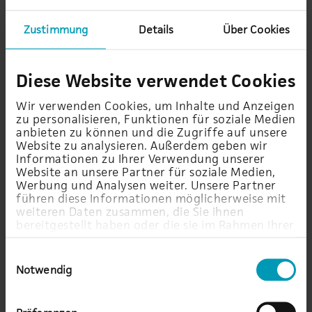
ist.
Zustimmung
Details
Über Cookies
Betroffenenrechte
Diese Website verwendet Cookies
Wir verwenden Cookies, um Inhalte und Anzeigen
Nach der Datenschutz-Grundverordnung stehen
zu personalisieren, Funktionen für soziale Medien
Ihnen folgende Rechte zu:
anbieten zu können und die Zugriffe auf unsere
Website zu analysieren. Außerdem geben wir
Informationen zu Ihrer Verwendung unserer
Werden Ihre personenbezogenen Daten verarbeitet,
Website an unsere Partner für soziale Medien,
so haben Sie das Recht Auskunft seitens des
Werbung und Analysen weiter. Unsere Partner
Verantwortlichen über die zu Ihrer Person
führen diese Informationen möglicherweise mit
weiteren Daten zusammen, die Sie ihnen
gespeicherten Daten zu erhalten (Art. 15 DSGVO).
bereitgestellt haben oder die sie im Rahmen Ihrer
Nutzung der Dienste gesammelt haben.
Sollten unrichtige personenbezogene Daten
Einwilligungsauswahl
verarbeitet werden, steht Ihnen ein Recht auf
Notwendig
Berichtigung zu (Art. 16 DSGVO).