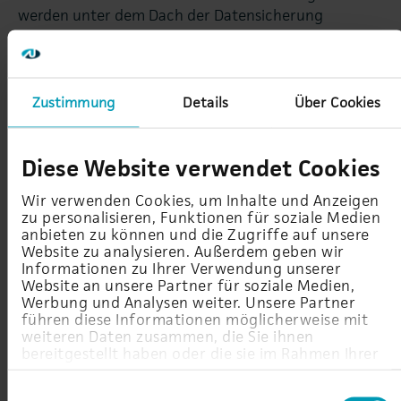
werden unter dem Dach der Datensicherung
angesprochen und miteinander verglichen. Wie sich
Backup von Disaster Recovery und von Archivierung
unterscheidet, damit dedizierte Sicherungskonzepte
für die jeweilige…
Zustimmung
Details
Über Cookies
Weiterlesen
Diese Website verwendet Cookies
Wir verwenden Cookies, um Inhalte und Anzeigen
zu personalisieren, Funktionen für soziale Medien
anbieten zu können und die Zugriffe auf unsere
Website zu analysieren. Außerdem geben wir
Informationen zu Ihrer Verwendung unserer
Website an unsere Partner für soziale Medien,
Werbung und Analysen weiter. Unsere Partner
führen diese Informationen möglicherweise mit
weiteren Daten zusammen, die Sie ihnen
bereitgestellt haben oder die sie im Rahmen Ihrer
Nutzung der Dienste gesammelt haben.
Einwilligungsauswahl