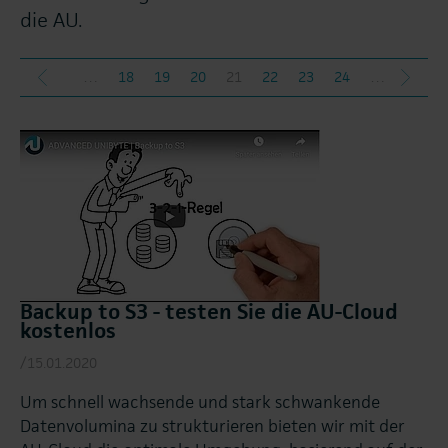
die AU.
…
18
19
20
21
22
23
24
…
herige
nächs
Backup to S3 - testen Sie die AU-Cloud
kostenlos
/15.01.2020
Um schnell wachsende und stark schwankende
Datenvolumina zu strukturieren bieten wir mit der