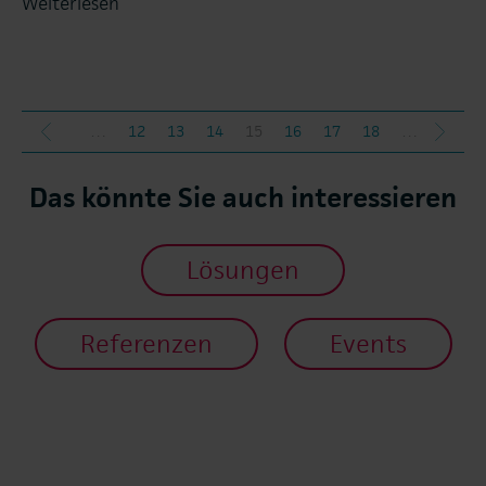
Weiterlesen
…
12
13
14
15
16
17
18
…
herige
nächs
Das könnte Sie auch interessieren
Lösungen
Referenzen
Events