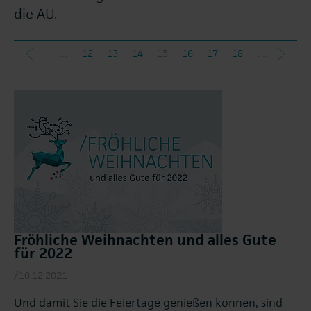
die AU.
…
12
13
14
15
16
17
18
…
herige
nächs
Fröhliche Weihnachten und alles Gute
für 2022
/10.12.2021
Und damit Sie die Feiertage genießen können, sind