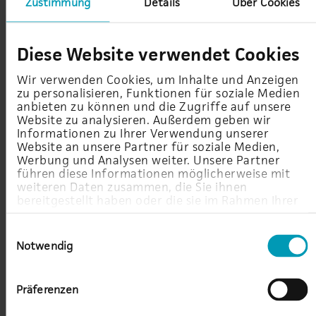
Zustimmung
Details
Über Cookies
Weiterlesen
Diese Website verwendet Cookies
Wir verwenden Cookies, um Inhalte und Anzeigen
zu personalisieren, Funktionen für soziale Medien
anbieten zu können und die Zugriffe auf unsere
Website zu analysieren. Außerdem geben wir
Informationen zu Ihrer Verwendung unserer
Website an unsere Partner für soziale Medien,
Werbung und Analysen weiter. Unsere Partner
führen diese Informationen möglicherweise mit
weiteren Daten zusammen, die Sie ihnen
bereitgestellt haben oder die sie im Rahmen Ihrer
Nutzung der Dienste gesammelt haben.
Einwilligungsauswahl
Kundenreferenz – Performance-Boost
Notwendig
für Software-Entwicklung
/27.09.2021
Präferenzen
Die unterschiedlichen Anforderungen hinsichtlich